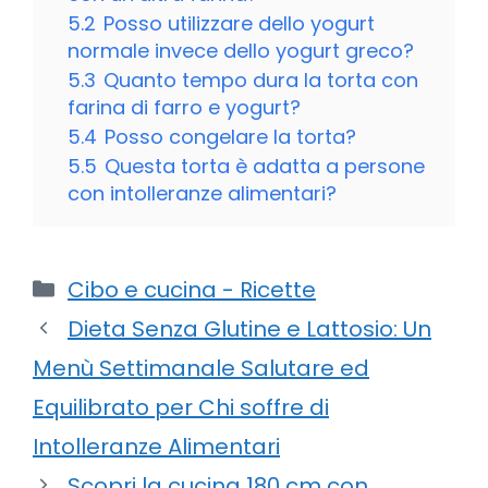
5.2
Posso utilizzare dello yogurt
normale invece dello yogurt greco?
5.3
Quanto tempo dura la torta con
farina di farro e yogurt?
5.4
Posso congelare la torta?
5.5
Questa torta è adatta a persone
con intolleranze alimentari?
Categorie
Cibo e cucina - Ricette
Dieta Senza Glutine e Lattosio: Un
Menù Settimanale Salutare ed
Equilibrato per Chi soffre di
Intolleranze Alimentari
Scopri la cucina 180 cm con