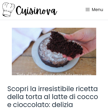
Vai
al
Menu
contenuto
Scopri la irresistibile ricetta
della torta al latte di cocco
e cioccolato: delizia