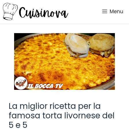
Vai
al
Menu
contenuto
La miglior ricetta per la
famosa torta livornese del
5 e 5