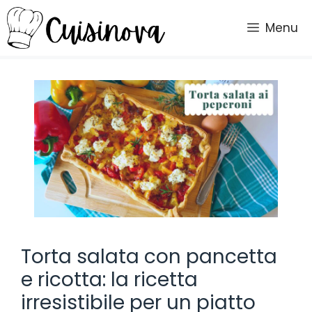
Vai
al
Menu
contenuto
Torta salata con pancetta
e ricotta: la ricetta
irresistibile per un piatto