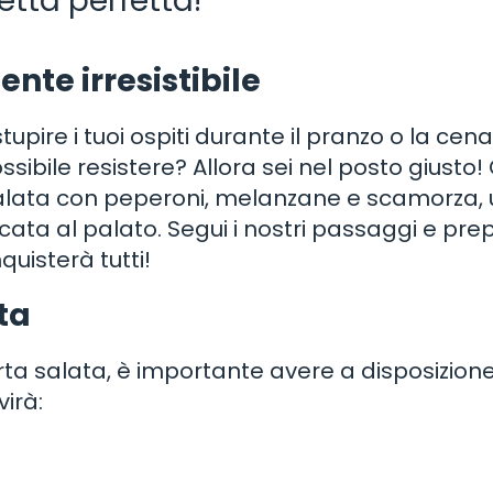
etta perfetta!
nte irresistibile
tupire i tuoi ospiti durante il pranzo o la cen
ibile resistere? Allora sei nel posto giusto! 
lata con peperoni, melanzane e scamorza,
icata al palato. Segui i nostri passaggi e pre
uisterà tutti!
ta
orta salata, è importante avere a disposizione 
virà: