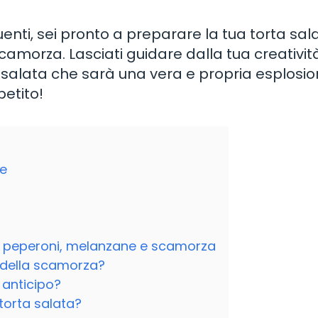
nti, sei pronto a preparare la tua torta sal
camorza. Lasciati guidare dalla tua creativit
a salata che sarà una vera e propria esplosio
petito!
le
n peperoni, melanzane e scamorza
o della scamorza?
 anticipo?
 torta salata?