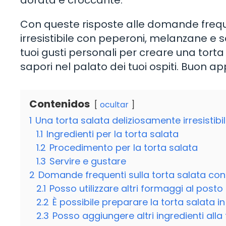
dorata e croccante.
Con queste risposte alle domande freque
irresistibile con peperoni, melanzane e s
tuoi gusti personali per creare una tort
sapori nel palato dei tuoi ospiti. Buon ap
Contenidos
ocultar
1
Una torta salata deliziosamente irresistibi
1.1
Ingredienti per la torta salata
1.2
Procedimento per la torta salata
1.3
Servire e gustare
2
Domande frequenti sulla torta salata co
2.1
Posso utilizzare altri formaggi al post
2.2
È possibile preparare la torta salata in
2.3
Posso aggiungere altri ingredienti alla