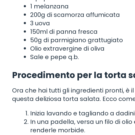
1 melanzana
200g di scamorza affumicata
3 uova
150ml di panna fresca
50g di parmigiano grattugiato
Olio extravergine di oliva
Sale e pepe q.b.
Procedimento per la torta s
Ora che hai tutti gli ingredienti pronti, 
questa deliziosa torta salata. Ecco com
Inizia lavando e tagliando a dadin
In una padella, versa un filo di olio
renderle morbide.