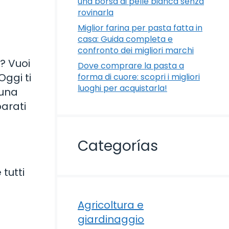
una borsa di pelle bianca senza
rovinarla
Miglior farina per pasta fatta in
casa: Guida completa e
confronto dei migliori marchi
a? Vuoi
Dove comprare la pasta a
Oggi ti
forma di cuore: scopri i migliori
luoghi per acquistarla!
 una
parati
Categorías
tutti
Agricoltura e
giardinaggio