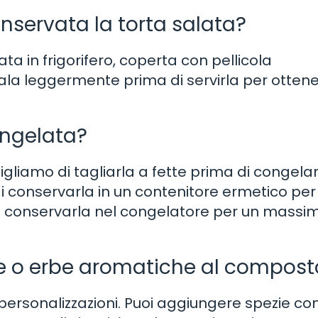
servata la torta salata?
a in frigorifero, coperta con pellicola
dala leggermente prima di servirla per ottene
ongelata?
sigliamo di tagliarla a fette prima di congela
di conservarla in un contenitore ermetico per
i conservarla nel congelatore per un massim
ie o erbe aromatiche al compost
e personalizzazioni. Puoi aggiungere spezie c