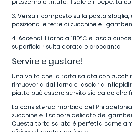
prezzemolo tritato, il sale e il pepe. 
3. Versa il composto sulla pasta sfoglia, 
posiziona le fette di zucchine e i gamberet
4. Accendi il forno a 180°C e lascia cuoce
superficie risulta dorata e croccante.
Servire e gustare!
Una volta che la torta salata con zucchi
rimuoverla dal forno e lasciarla intiepid
piatto può essere servito sia caldo che 
La consistenza morbida del Philadelphia
zucchine e il sapore delicato dei gambere
Questa torta salata è perfetta come ant
sfizioso durante una festa.