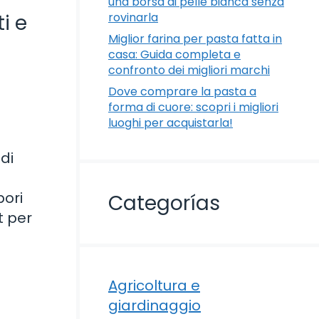
una borsa di pelle bianca senza
rovinarla
i e
Miglior farina per pasta fatta in
casa: Guida completa e
confronto dei migliori marchi
Dove comprare la pasta a
forma di cuore: scopri i migliori
luoghi per acquistarla!
di
pori
Categorías
t per
Agricoltura e
giardinaggio