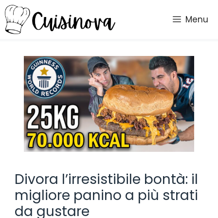
Vai
al
Menu
contenuto
Divora l’irresistibile bontà: il
migliore panino a più strati
da gustare