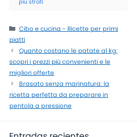
più strati
Categorie
Cibo e cucina - Ricette per primi
piatti
Quanto costano le patate al kg:
scopri i prezzi più convenienti e le
migliori offerte
Brasato senza marinatura: la
ricetta perfetta da preparare in
pentola a pressione
Entradas recientes