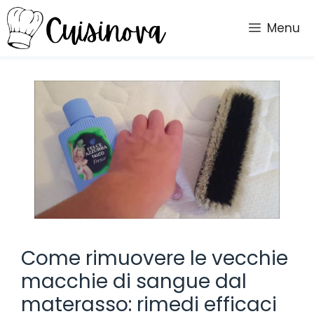
Vai
al
Menu
contenuto
Come rimuovere le vecchie
macchie di sangue dal
materasso: rimedi efficaci