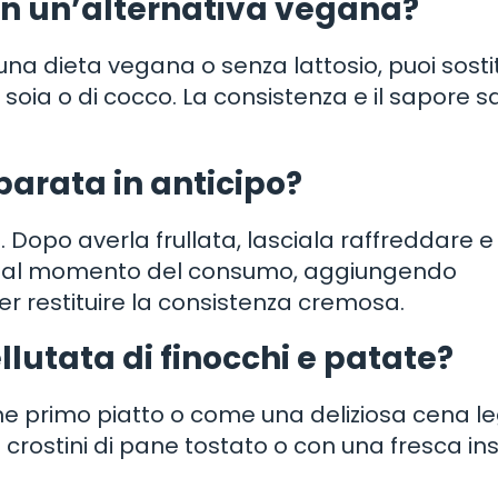
on un’alternativa vegana?
a dieta vegana o senza lattosio, puoi sostit
oia o di cocco. La consistenza e il sapore 
parata in anticipo?
o. Dopo averla frullata, lasciala raffreddare e
arla al momento del consumo, aggiungendo
 restituire la consistenza cremosa.
llutata di finocchi e patate?
me primo piatto o come una deliziosa cena l
crostini di pane tostato o con una fresca in