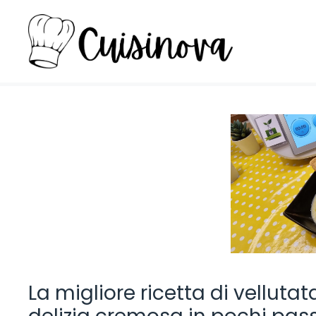
Vai
al
contenuto
La migliore ricetta di vellutat