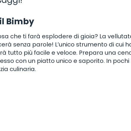
saggi!
 il Bimby
a che ti farà esplodere di gioia? La vellutat
scerà senza parole! L’unico strumento di cui h
à tutto più facile e veloce. Prepara una cen
stesso con un piatto unico e saporito. In pochi
ia culinaria.