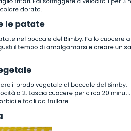
glio tritati. Fai soffriggere a velocità 1 per 3 
 colore dorato.
e le patate
e patate nel boccale del Bimby. Fallo cuocere a
i gusti il tempo di amalgamarsi e creare un s
vegetale
ere il brodo vegetale al boccale del Bimby.
cità a 2. Lascia cuocere per circa 20 minuti, 
idi e facili da frullare.
a