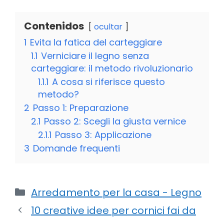
Contenidos
ocultar
1
Evita la fatica del carteggiare
1.1
Verniciare il legno senza
carteggiare: il metodo rivoluzionario
1.1.1
A cosa si riferisce questo
metodo?
2
Passo 1: Preparazione
2.1
Passo 2: Scegli la giusta vernice
2.1.1
Passo 3: Applicazione
3
Domande frequenti
Categorie
Arredamento per la casa - Legno
10 creative idee per cornici fai da