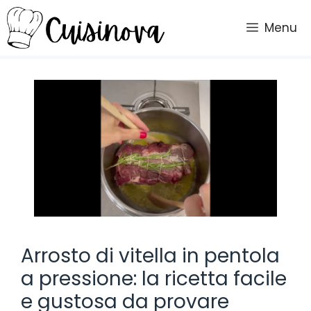
Vai
al
Menu
contenuto
Arrosto di vitella in pentola
a pressione: la ricetta facile
e gustosa da provare