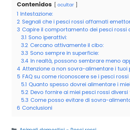
Contenidos
ocultar
1
Intestazione:
2
Segnali che i pesci rossi affamati emet
3
Capire il comportamento dei pesci rossi 
3.1
Sono iperattivi:
3.2
Cercano attivamente il cibo:
3.3
Sono sempre in superficie:
3.4
In realtà, possono sembrare meno app
4
Attenzione a non sovra-alimentare i tuoi 
5
FAQ su come riconoscere se i pesci rossi
5.1
Quanto spesso dovrei alimentare i miei
5.2
Devo fornire ai miei pesci rossi diversi 
5.3
Come posso evitare di sovra-alimentar
6
Conclusioni
Categorie