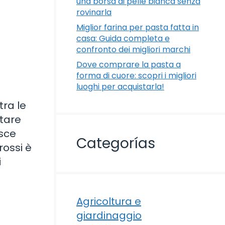
una borsa di pelle bianca senza
rovinarla
Miglior farina per pasta fatta in
casa: Guida completa e
confronto dei migliori marchi
Dove comprare la pasta a
forma di cuore: scopri i migliori
luoghi per acquistarla!
tra le
rtare
esce
Categorías
rossi è
i
Agricoltura e
giardinaggio