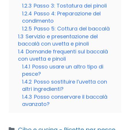
1.2.3
Passo 3: Tostatura dei pinoli
1.2.4
Passo 4: Preparazione del
condimento
1.2.5
Passo 5: Cottura del baccalà
1.3
Servizio e presentazione del
baccalà con uvetta e pinoli
1.4
Domande frequenti sul baccalà
con uvetta e pinoli
1.4.1
Posso usare un altro tipo di
pesce?
1.4.2
Posso sostituire l’uvetta con
altri ingredienti?
1.4.3
Posso conservare il baccalà
avanzato?
Categorie
Cibo e cucina - Ricette per pesce