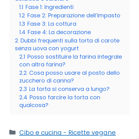
1.1
Fase 1: Ingredienti
1.2
Fase 2: Preparazione dell’impasto
1.3
Fase 3: La cottura
1.4
Fase 4: La decorazione
2
Dubbi frequenti sulla torta di carote
senza uova con yogurt
2.1
Posso sostituire la farina integrale
con altra farina?
2.2
Cosa posso usare al posto dello
zucchero di canna?
2.3
La torta si conserva a lungo?
2.4
Posso farcire la torta con
qualcosa?
Categorie
Cibo e cucina - Ricette vegane