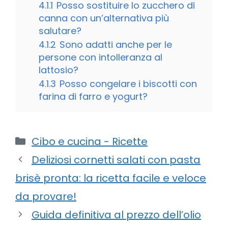
4.1.1
Posso sostituire lo zucchero di
canna con un’alternativa più
salutare?
4.1.2
Sono adatti anche per le
persone con intolleranza al
lattosio?
4.1.3
Posso congelare i biscotti con
farina di farro e yogurt?
Categorie
Cibo e cucina - Ricette
Deliziosi cornetti salati con pasta
brisè pronta: la ricetta facile e veloce
da provare!
Guida definitiva al prezzo dell’olio