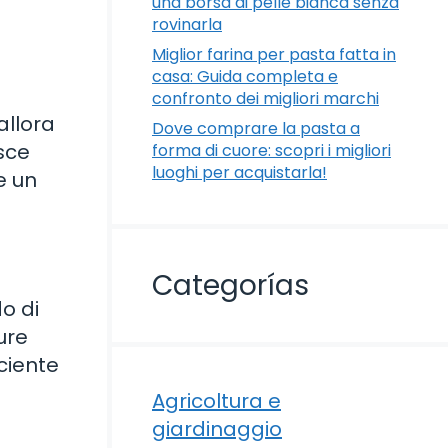
una borsa di pelle bianca senza
rovinarla
Miglior farina per pasta fatta in
casa: Guida completa e
confronto dei migliori marchi
allora
Dove comprare la pasta a
sce
forma di cuore: scopri i migliori
luoghi per acquistarla!
e un
Categorías
do di
ure
ciente
Agricoltura e
giardinaggio