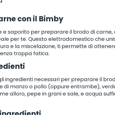
a
arne con il Bimby
 e saporito per preparare il brodo di carne, 
eale per te. Questo elettrodomestico che uni
atura e la miscelazione, ti permette di ottener
senza troppa fatica.
edienti
i gli ingredienti necessari per preparare il bro
rne di manzo o pollo (oppure entrambe), verd
e alloro, pepe in grani e sale, e acqua suffi
ingredienti