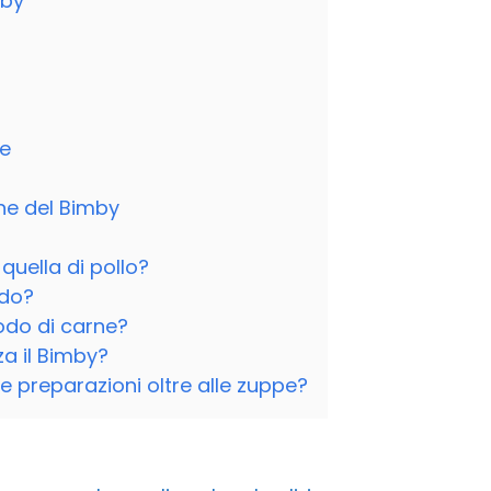
mby
ne
rne del Bimby
quella di pollo?
odo?
odo di carne?
a il Bimby?
tre preparazioni oltre alle zuppe?