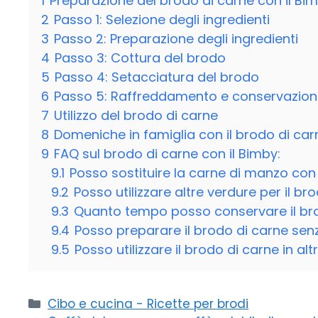
1
Preparazione del brodo di carne con il Bi
2
Passo 1: Selezione degli ingredienti
3
Passo 2: Preparazione degli ingredienti
4
Passo 3: Cottura del brodo
5
Passo 4: Setacciatura del brodo
6
Passo 5: Raffreddamento e conservazio
7
Utilizzo del brodo di carne
8
Domeniche in famiglia con il brodo di ca
9
FAQ sul brodo di carne con il Bimby:
9.1
Posso sostituire la carne di manzo con 
9.2
Posso utilizzare altre verdure per il br
9.3
Quanto tempo posso conservare il br
9.4
Posso preparare il brodo di carne senz
9.5
Posso utilizzare il brodo di carne in al
Categorie
Cibo e cucina - Ricette per brodi