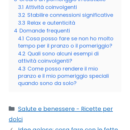
3.1
Attività coinvolgenti
3.2
Stabilire connessioni significative
3.3
Relax e autenticità
4
Domande frequenti
4.1
Cosa posso fare se non ho molto
tempo per il pranzo o il pomeriggio?
4.2
Quali sono alcuni esempi di
attività coinvolgenti?
4.3
Come posso rendere il mio
pranzo e il mio pomeriggio speciali
quando sono da solo?
Categorie
Salute e benessere - Ricette per
dolci
Idee golose: cosa fare con le fette