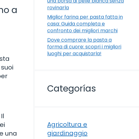
una borsa di pelle bianca senza
rovinarla
no a
Miglior farina per pasta fatta in
casa: Guida completa e
confronto dei migliori marchi
Dove comprare la pasta a
forma di cuore: scopri i migliori
luoghi per acquistarla!
sta
 suoi
per
Categorías
Il
Agricoltura e
ei
giardinaggio
re una