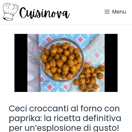
Vai
al
Menu
contenuto
Ceci croccanti al forno con
paprika: la ricetta definitiva
per un’esplosione di gusto!