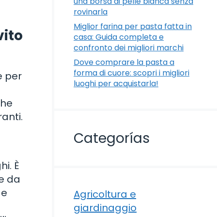
una borsa di pelle bianca senza
rovinarla
Miglior farina per pasta fatta in
vito
casa: Guida completa e
confronto dei migliori marchi
Dove comprare la pasta a
forma di cuore: scopri i migliori
e per
luoghi per acquistarla!
che
ranti.
Categorías
hi. È
e da
de
Agricoltura e
giardinaggio