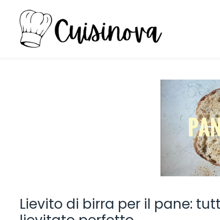
Vai
al
contenuto
Lievito di birra per il pane: t