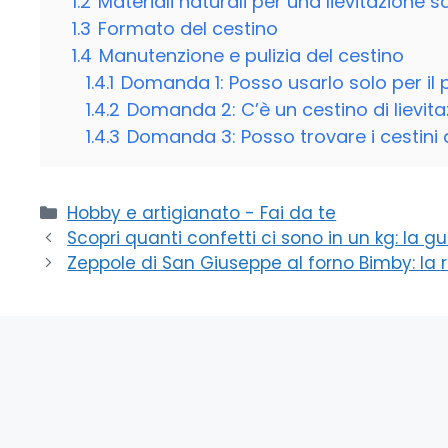
1.2
Materiali naturali per una lievitazione 
1.3
Formato del cestino
1.4
Manutenzione e pulizia del cestino
1.4.1
Domanda 1: Posso usarlo solo per il 
1.4.2
Domanda 2: C’è un cestino di lievitaz
1.4.3
Domanda 3: Posso trovare i cestini di
Categorie
Hobby e artigianato - Fai da te
Scopri quanti confetti ci sono in un kg: la 
Zeppole di San Giuseppe al forno Bimby: la r