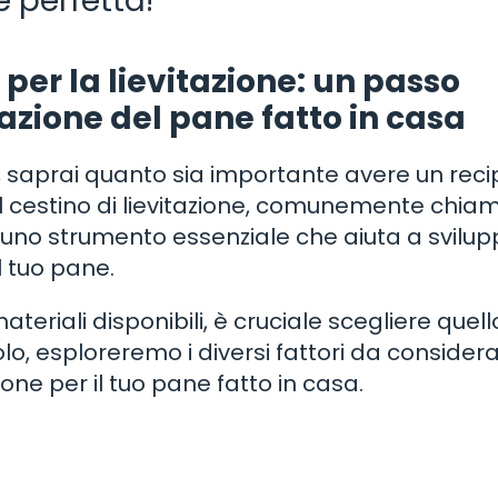
e perfetta!
 per la lievitazione: un passo
zione del pane fatto in casa
, saprai quanto sia importante avere un reci
Il cestino di lievitazione, comunemente chia
 è uno strumento essenziale che aiuta a svilup
l tuo pane.
eriali disponibili, è cruciale scegliere quell
olo, esploreremo i diversi fattori da consider
zione per il tuo pane fatto in casa.