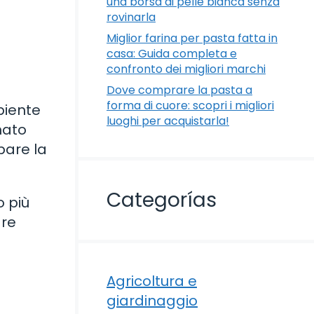
una borsa di pelle bianca senza
rovinarla
Miglior farina per pasta fatta in
casa: Guida completa e
confronto dei migliori marchi
Dove comprare la pasta a
forma di cuore: scopri i migliori
piente
luoghi per acquistarla!
mato
pare la
Categorías
o più
are
Agricoltura e
giardinaggio