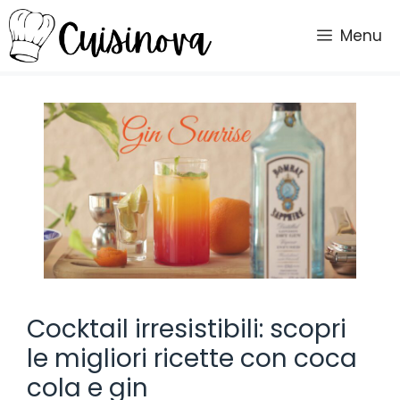
Vai
al
Menu
contenuto
Cocktail irresistibili: scopri
le migliori ricette con coca
cola e gin