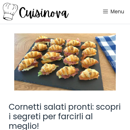
Vai
al
Menu
contenuto
Cornetti salati pronti: scopri
i segreti per farcirli al
meglio!