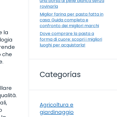
una borsa di pelle bianca senza
rovinarla
Miglior farina per pasta fatta in
casa: Guida completa e
confronto dei migliori marchi
 la
Dove comprare la pasta a
ologia
forma di cuore: scopri i migliori
luoghi per acquistarla!
 rende
o che
e.
Categorías
llare
ualità.
li,
Agricoltura e
o
giardinaggio