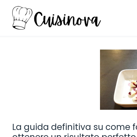
Vai
al
contenuto
La guida definitiva su come far