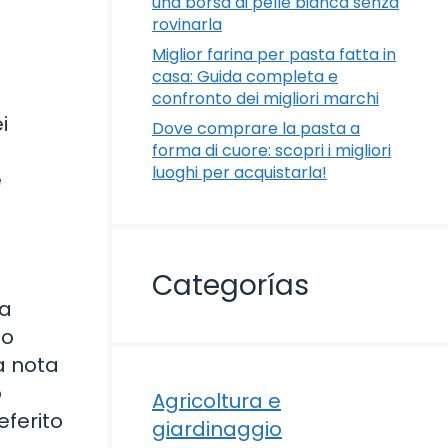
una borsa di pelle bianca senza
rovinarla
Miglior farina per pasta fatta in
casa: Guida completa e
confronto dei migliori marchi
i
Dove comprare la pasta a
forma di cuore: scopri i migliori
luoghi per acquistarla!
e
Categorías
la
uo
a nota
o
Agricoltura e
eferito
giardinaggio