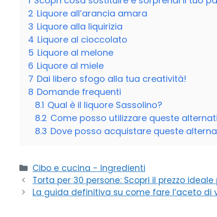
1
Scopri cosa sostituire e sorprendi il tuo p
2
Liquore all’arancia amara
3
Liquore alla liquirizia
4
Liquore al cioccolato
5
Liquore al melone
6
Liquore al miele
7
Dai libero sfogo alla tua creatività!
8
Domande frequenti
8.1
Qual è il liquore Sassolino?
8.2
Come posso utilizzare queste alternat
8.3
Dove posso acquistare queste alternat
Categorie
Cibo e cucina - Ingredienti
Torta per 30 persone: Scopri il prezzo ideale 
La guida definitiva su come fare l’aceto di v