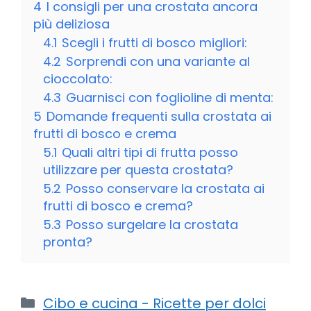
4
I consigli per una crostata ancora
più deliziosa
4.1
Scegli i frutti di bosco migliori:
4.2
Sorprendi con una variante al
cioccolato:
4.3
Guarnisci con foglioline di menta:
5
Domande frequenti sulla crostata ai
frutti di bosco e crema
5.1
Quali altri tipi di frutta posso
utilizzare per questa crostata?
5.2
Posso conservare la crostata ai
frutti di bosco e crema?
5.3
Posso surgelare la crostata
pronta?
Categorie
Cibo e cucina - Ricette per dolci