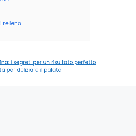
 relleno
ina: i segreti per un risultato perfetto
a per deliziare il palato