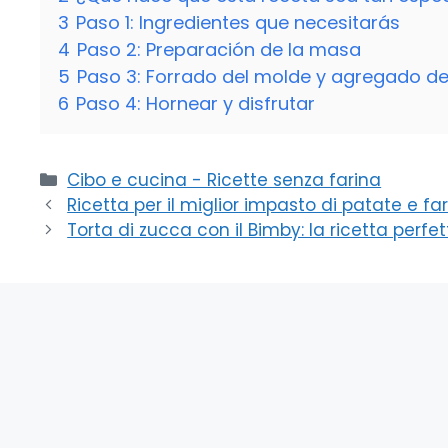
3
Paso 1: Ingredientes que necesitarás
4
Paso 2: Preparación de la masa
5
Paso 3: Forrado del molde y agregado del
6
Paso 4: Hornear y disfrutar
Categorie
Cibo e cucina - Ricette senza farina
Ricetta per il miglior impasto di patate e far
Torta di zucca con il Bimby: la ricetta perfett