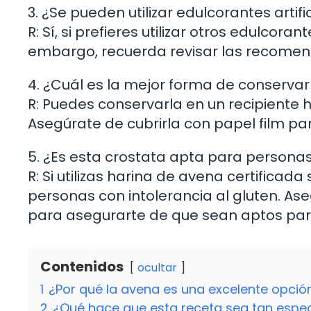
3. ¿Se pueden utilizar edulcorantes artif
R: Sí, si prefieres utilizar otros edulcor
embargo, recuerda revisar las recomen
4. ¿Cuál es la mejor forma de conservar
R: Puedes conservarla en un recipiente h
Asegúrate de cubrirla con papel film pa
5. ¿Es esta crostata apta para personas
R: Si utilizas harina de avena certificad
personas con intolerancia al gluten. Ase
para asegurarte de que sean aptos para
Contenidos
ocultar
1
¿Por qué la avena es una excelente opció
2
¿Qué hace que esta receta sea tan espec