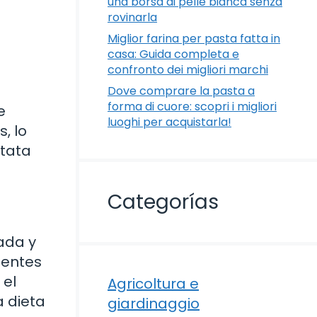
una borsa di pelle bianca senza
rovinarla
Miglior farina per pasta fatta in
a
casa: Guida completa e
confronto dei migliori marchi
Dove comprare la pasta a
forma di cuore: scopri i migliori
e
luoghi per acquistarla!
, lo
stata
Categorías
nada y
ientes
 el
Agricoltura e
a dieta
giardinaggio