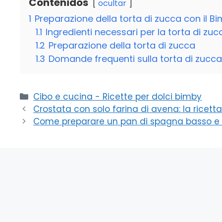
Contenidos
ocultar
1
Preparazione della torta di zucca con il B
1.1
Ingredienti necessari per la torta di zuc
1.2
Preparazione della torta di zucca
1.3
Domande frequenti sulla torta di zucca
Categorie
Cibo e cucina - Ricette per dolci bimby
Crostata con solo farina di avena: la ricett
Come preparare un pan di spagna basso e deli