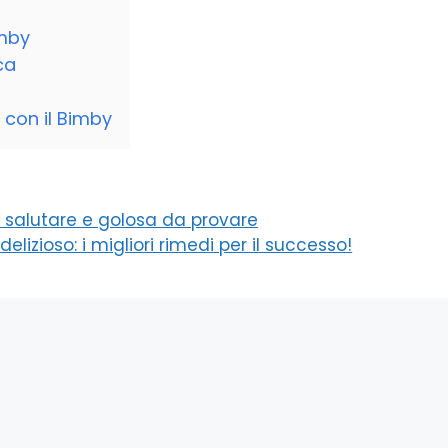
imby
ca
 con il Bimby
a salutare e golosa da provare
zioso: i migliori rimedi per il successo!