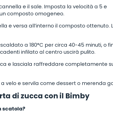
la cannella e il sale. Imposta la velocità a 5 e
re un composto omogeneo.
la e versa all’interno il composto ottenuto. L
riscaldato a 180°C per circa 40-45 minuti, o fi
denti infilato al centro uscirà pulito.
zucca e lasciala raffreddare completamente su
ro a velo e servila come dessert o merenda g
ta di zucca con il Bimby
n scatola?