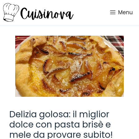
Vai
al
Menu
contenuto
Delizia golosa: il miglior
dolce con pasta brisè e
mele da provare subito!