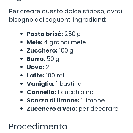
Per creare questo dolce sfizioso, avrai
bisogno dei seguenti ingredienti:
Pasta brisè:
250 g
Mele:
4 grandi mele
Zucchero:
100 g
Burro:
50 g
Uova:
2
Latte:
100 ml
Vaniglia:
1 bustina
Cannella:
1 cucchiaino
Scorza di limone:
1 limone
Zucchero a velo:
per decorare
Procedimento