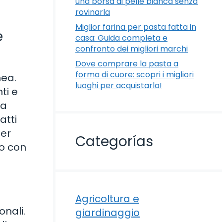
una borsa di pelle bianca senza
rovinarla
Miglior farina per pasta fatta in
e
casa: Guida completa e
confronto dei migliori marchi
Dove comprare la pasta a
forma di cuore: scopri i migliori
nea.
luoghi per acquistarla!
ti e
ia
atti
per
Categorías
to con
Agricoltura e
onali.
giardinaggio