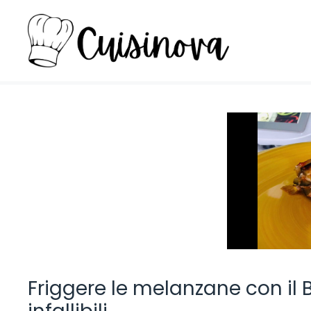
Vai
al
contenuto
Friggere le melanzane con il Bi