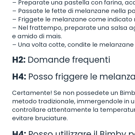
– Preparate una pastella con farina, acq
– Passate le fette di melanzane nella p
– Friggete le melanzane come indicato n
– Nel frattempo, preparate una salsa ag
e amido di mais.
– Una volta cotte, condite le melanzane 
H2:
Domande frequenti
H4:
Posso friggere le melanza
Certamente! Se non possedete un Bimby
metodo tradizionale, immergendole in un
controllare attentamente la temperatur
evitare bruciature.
H4:
Posso utilizzare il Bimby p