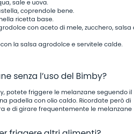
ua, sale e uova.
astella, coprendole bene.
ella ricetta base.
rodolce con aceto di mele, zucchero, salsa d
con la salsa agrodolce e servitele calde.
ne senza l’uso del Bimby?
, potete friggere le melanzane seguendo il
a padella con olio caldo. Ricordate però di
a e di girare frequentemente le melanzane
er friggere altri alimenti?