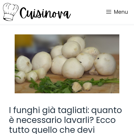
Vai
al
Menu
contenuto
I funghi già tagliati: quanto
è necessario lavarli? Ecco
tutto quello che devi