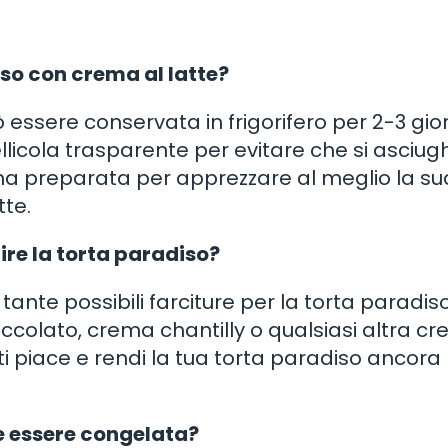
so con crema al latte?
essere conservata in frigorifero per 2-3 gior
llicola trasparente per evitare che si asciugh
na preparata per apprezzare al meglio la su
tte.
ire la torta paradiso?
tante possibili farciture per la torta paradiso
occolato, crema chantilly o qualsiasi altra c
ù ti piace e rendi la tua torta paradiso ancora 
te essere congelata?