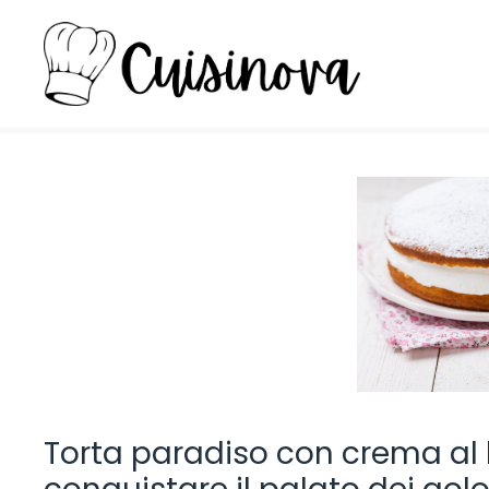
Vai
al
contenuto
Torta paradiso con crema al la