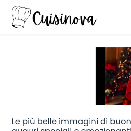
Vai
al
contenuto
Le più belle immagini di buong