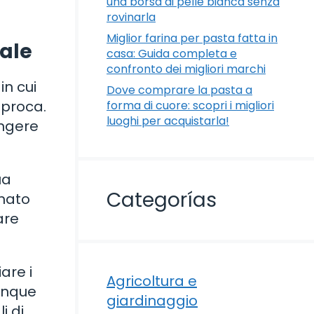
una borsa di pelle bianca senza
rovinarla
Miglior farina per pasta fatta in
tale
casa: Guida completa e
confronto dei migliori marchi
in cui
Dove comprare la pasta a
iproca.
forma di cuore: scopri i migliori
luoghi per acquistarla!
ungere
ua
Categorías
gnato
are
are i
Agricoltura e
iunque
giardinaggio
i di