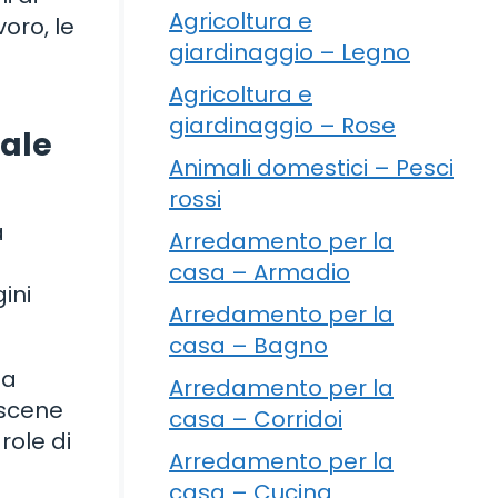
Agricoltura e
voro, le
giardinaggio – Legno
Agricoltura e
giardinaggio – Rose
tale
Animali domestici – Pesci
rossi
a
Arredamento per la
casa – Armadio
ini
Arredamento per la
casa – Bagno
da
Arredamento per la
 scene
casa – Corridoi
role di
Arredamento per la
casa – Cucina