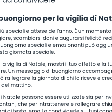
i da condividere
uongiorno per la vigilia di Na
più speciali e attese dell’anno. È un momento 
iare, scambiarsi doni e augurarsi felicità rec
di buongiorno speciali e emozionanti può aggi
esta giornata speciale.
vigilia di Natale, mostri il tuo affetto e la t
 care. Un messaggio di buongiorno accompa
rallegrare la giornata di chi lo riceve e cre
 del mattino.
i Natale possono essere utilizzate sia per invi
lontani, che per intrattenere e rallegrare ch
i di testo, email o condividerle sui tuoi canal