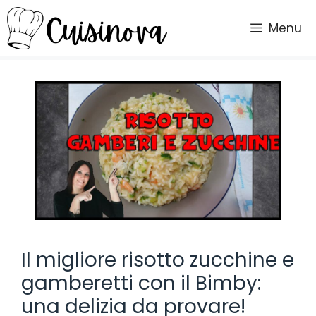
Vai
al
Menu
contenuto
Il migliore risotto zucchine e
gamberetti con il Bimby:
una delizia da provare!