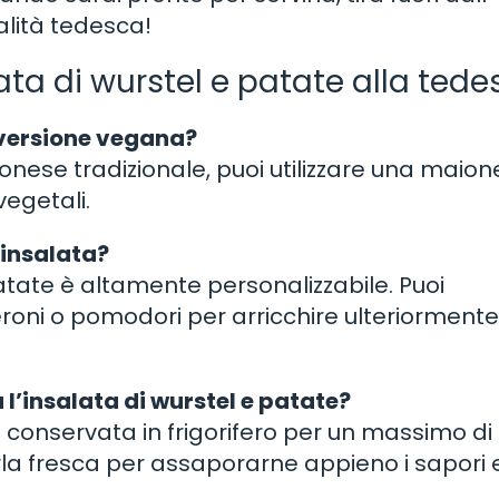
alità tedesca!
ta di wurstel e patate alla tede
 versione vegana?
onese tradizionale, puoi utilizzare una maio
vegetali.
’insalata?
atate è altamente personalizzabile. Puoi
oni o pomodori per arricchire ulteriormente 
l’insalata di wurstel e patate?
e conservata in frigorifero per un massimo di
arla fresca per assaporarne appieno i sapori 