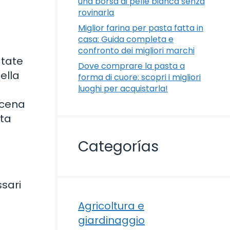
una borsa di pelle bianca senza
rovinarla
Miglior farina per pasta fatta in
casa: Guida completa e
confronto dei migliori marchi
atate
Dove comprare la pasta a
ella
forma di cuore: scopri i migliori
luoghi per acquistarla!
 cena
sta
Categorías
ssari
Agricoltura e
giardinaggio