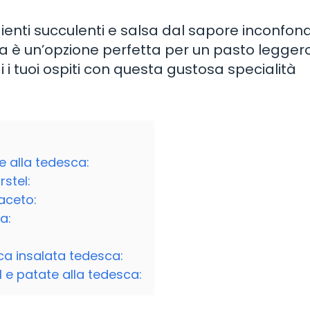
enti succulenti e salsa dal sapore inconfondi
sca è un’opzione perfetta per un pasto legge
 i tuoi ospiti con questa gustosa specialità
te alla tedesca:
rstel:
taceto:
a:
ca insalata tedesca:
l e patate alla tedesca: