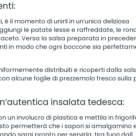
enti:
, è il momento di unirli in un’unica deliziosa
ggiungi le patate lesse e raffreddate, le rond
i sottaceto. Versa la salsa preparata in precede
enti in modo che ogni boccone sia perfetta
uniformemente distribuiti e ricoperti dalla sals
n alcune foglie di prezzemolo fresco sulla 
un’autentica insalata tedesca:
n un involucro di plastica e mettila in frigori
esto permetterà che i sapori si amalgamino 
ando sarai pronto per servirla, tira fuori dall