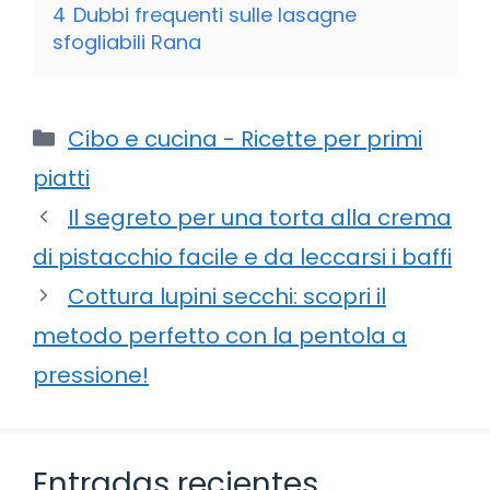
4
Dubbi frequenti sulle lasagne
sfogliabili Rana
Categorie
Cibo e cucina - Ricette per primi
piatti
Il segreto per una torta alla crema
di pistacchio facile e da leccarsi i baffi
Cottura lupini secchi: scopri il
metodo perfetto con la pentola a
pressione!
Entradas recientes