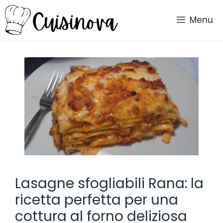
Vai
al
Menu
contenuto
Lasagne sfogliabili Rana: la
ricetta perfetta per una
cottura al forno deliziosa