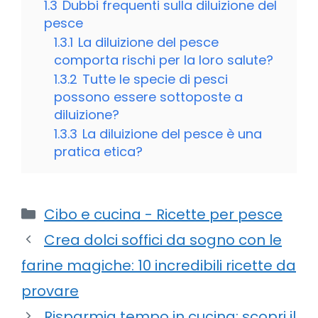
1.3
Dubbi frequenti sulla diluizione del
pesce
1.3.1
La diluizione del pesce
comporta rischi per la loro salute?
1.3.2
Tutte le specie di pesci
possono essere sottoposte a
diluizione?
1.3.3
La diluizione del pesce è una
pratica etica?
Categorie
Cibo e cucina - Ricette per pesce
Crea dolci soffici da sogno con le
farine magiche: 10 incredibili ricette da
provare
Risparmia tempo in cucina: scopri il