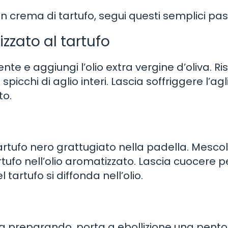
 crema di tartufo, segui questi semplici pass
zzato al tartufo
nte e aggiungi l’olio extra vergine d’oliva. R
picchi di aglio interi. Lascia soffriggere l’agl
to.
 tartufo nero grattugiato nella padella. Mesco
tufo nell’olio aromatizzato. Lascia cuocere p
artufo si diffonda nell’olio.
sta preparando, porta a ebollizione una pento