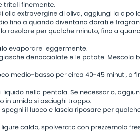
e tritali finemente.
i olio extravergine di oliva, aggiungi la cipoll
medio fino a quando diventano dorati e fragrant
ialo rosolare per qualche minuto, fino a quan
cialo evaporare leggermente.
taggiasche denocciolate e le patate. Mescola 
oco medio-basso per circa 40-45 minuti, o fin
o di liquido nella pentola. Se necessario, aggiu
o in umido si asciughi troppo.
, spegni il fuoco e lascia riposare per qualch
la ligure caldo, spolverato con prezzemolo fre