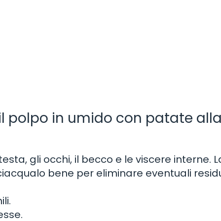
l polpo in umido con patate all
testa, gli occhi, il becco e le viscere interne. 
acqualo bene per eliminare eventuali residu
li.
esse.