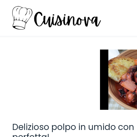
Vai
al
contenuto
Delizioso polpo in umido con p