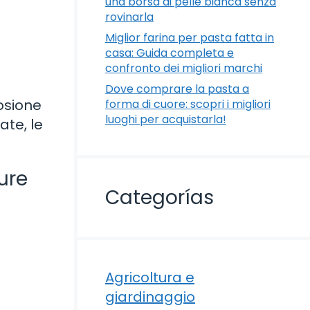
una borsa di pelle bianca senza
rovinarla
Miglior farina per pasta fatta in
casa: Guida completa e
confronto dei migliori marchi
Dove comprare la pasta a
losione
forma di cuore: scopri i migliori
luoghi per acquistarla!
ate, le
ure
Categorías
Agricoltura e
giardinaggio