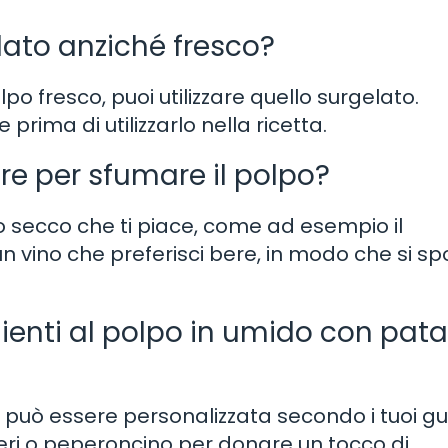
elato anziché fresco?
po fresco, puoi utilizzare quello surgelato.
rima di utilizzarlo nella ricetta.
are per sfumare il polpo?
nco secco che ti piace, come ad esempio il
n vino che preferisci bere, in modo che si sp
ienti al polpo in umido con pata
può essere personalizzata secondo i tuoi gus
ri o peperoncino per donare un tocco di