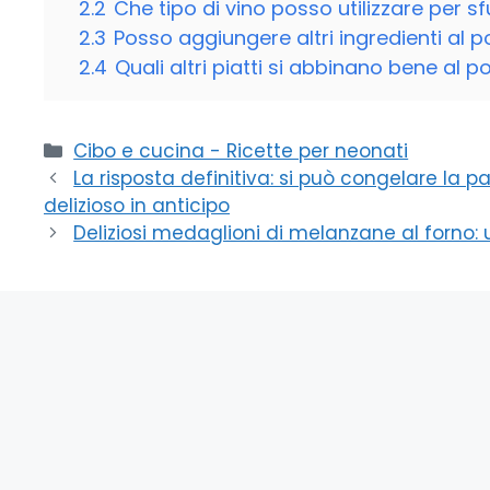
2.2
Che tipo di vino posso utilizzare per s
2.3
Posso aggiungere altri ingredienti al p
2.4
Quali altri piatti si abbinano bene al 
Categorie
Cibo e cucina - Ricette per neonati
La risposta definitiva: si può congelare la pas
delizioso in anticipo
Deliziosi medaglioni di melanzane al forno: un