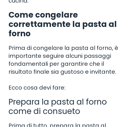
cucina.
Come congelare
correttamente la pasta al
forno
Prima di congelare la pasta al forno, è
importante seguire alcuni passaggi
fondamentali per garantire che il
risultato finale sia gustoso e invitante.
Ecco cosa devi fare:
Prepara la pasta al forno
come di consueto
Prima di tutto, prepara la pasta al