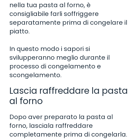
nella tua pasta al forno, è
consigliabile farli soffriggere
separatamente prima di congelare il
piatto.
In questo modo i sapori si
svilupperanno meglio durante il
processo di congelamento e
scongelamento.
Lascia raffreddare la pasta
al forno
Dopo aver preparato la pasta al
forno, lasciala raffreddare
completamente prima di congelarla.