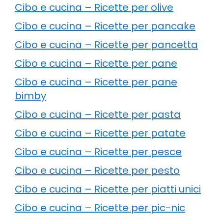
Cibo e cucina – Ricette per olive
Cibo e cucina – Ricette per pancake
Cibo e cucina – Ricette per pancetta
Cibo e cucina – Ricette per pane
Cibo e cucina – Ricette per pane
bimby
Cibo e cucina – Ricette per pasta
Cibo e cucina – Ricette per patate
Cibo e cucina – Ricette per pesce
Cibo e cucina – Ricette per pesto
Cibo e cucina – Ricette per piatti unici
Cibo e cucina – Ricette per pic-nic