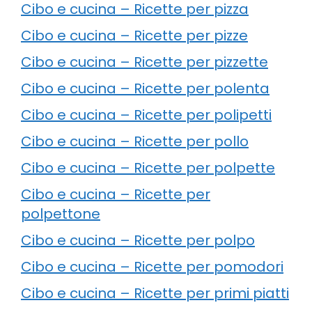
Cibo e cucina – Ricette per pizza
Cibo e cucina – Ricette per pizze
Cibo e cucina – Ricette per pizzette
Cibo e cucina – Ricette per polenta
Cibo e cucina – Ricette per polipetti
Cibo e cucina – Ricette per pollo
Cibo e cucina – Ricette per polpette
Cibo e cucina – Ricette per
polpettone
Cibo e cucina – Ricette per polpo
Cibo e cucina – Ricette per pomodori
Cibo e cucina – Ricette per primi piatti