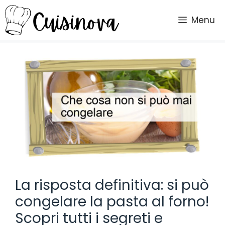
Vai
al
Menu
contenuto
La risposta definitiva: si può
congelare la pasta al forno!
Scopri tutti i segreti e