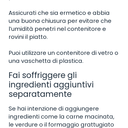
Assicurati che sia ermetico e abbia
una buona chiusura per evitare che
l’umidità penetri nel contenitore e
rovini il piatto.
Puoi utilizzare un contenitore di vetro o
una vaschetta di plastica.
Fai soffriggere gli
ingredienti aggiuntivi
separatamente
Se hai intenzione di aggiungere
ingredienti come la carne macinata,
le verdure o il formaggio grattugiato