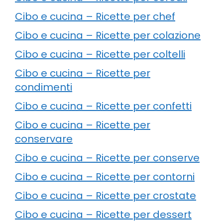
Cibo e cucina – Ricette per chef
Cibo e cucina – Ricette per colazione
Cibo e cucina – Ricette per coltelli
Cibo e cucina – Ricette per
condimenti
Cibo e cucina – Ricette per confetti
Cibo e cucina – Ricette per
conservare
Cibo e cucina – Ricette per conserve
Cibo e cucina – Ricette per contorni
Cibo e cucina – Ricette per crostate
Cibo e cucina – Ricette per dessert