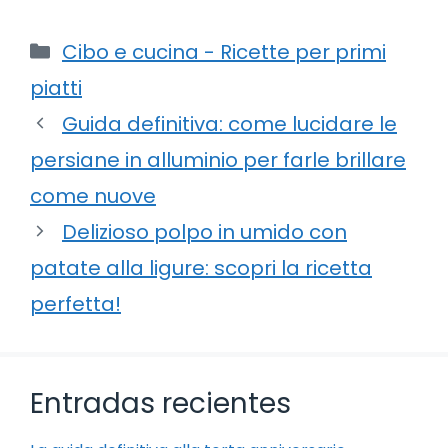
Categorie
Cibo e cucina - Ricette per primi
piatti
Guida definitiva: come lucidare le
persiane in alluminio per farle brillare
come nuove
Delizioso polpo in umido con
patate alla ligure: scopri la ricetta
perfetta!
Entradas recientes