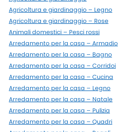
Agricoltura e giardinaggio – Legno
Agricoltura e giardinaggio – Rose
Animali domestici – Pesci rossi
Arredamento per la casa – Armadio
Arredamento per la casa – Bagno
Arredamento per la casa – Corridoi
Arredamento per la casa – Cucina
Arredamento per la casa – Legno
Arredamento per la casa – Natale
Arredamento per la casa – Pulizia
Arredamento per la casa – Quadri