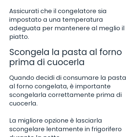
Assicurati che il congelatore sia
impostato a una temperatura
adeguata per mantenere al meglio il
piatto.
Scongela la pasta al forno
prima di cuocerla
Quando decidi di consumare la pasta
al forno congelata, è importante
scongelarla correttamente prima di
cuocerla.
La migliore opzione è lasciarla
scongelare lentamente in frigorifero