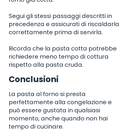
Segui gli stessi passaggi descritti in
precedenza e assicurati di riscaldarla
correttamente prima di servirla.
Ricorda che la pasta cotta potrebbe
richiedere meno tempo di cottura
rispetto alla pasta cruda.
Conclusioni
La pasta al forno si presta
perfettamente alla congelazione e
può essere gustata in qualsiasi
momento, anche quando non hai
tempo di cucinare.