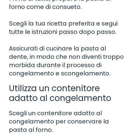
forno come di consueto.
Scegli la tua ricetta preferita e segui
tutte le istruzioni passo dopo passo.
Assicurati di cucinare la pasta al
dente, in modo che non diventi troppo
morbida durante il processo di
congelamento e scongelamento.
Utilizza un contenitore
adatto al congelamento
Scegli un contenitore adatto al
congelamento per conservare la
pasta al forno.