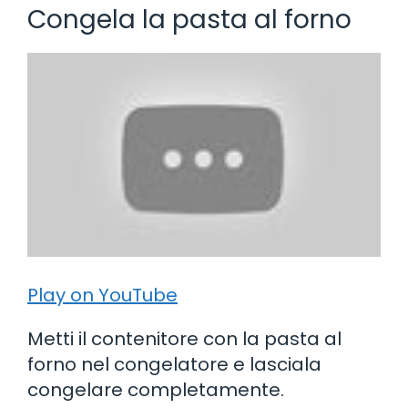
Congela la pasta al forno
Play on YouTube
Metti il contenitore con la pasta al
forno nel congelatore e lasciala
congelare completamente.