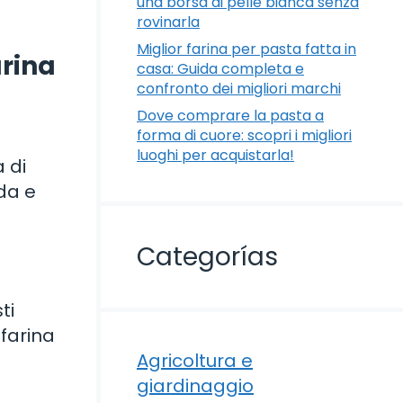
una borsa di pelle bianca senza
rovinarla
Miglior farina per pasta fatta in
arina
casa: Guida completa e
confronto dei migliori marchi
Dove comprare la pasta a
forma di cuore: scopri i migliori
luoghi per acquistarla!
a di
da e
Categorías
ti
 farina
Agricoltura e
giardinaggio