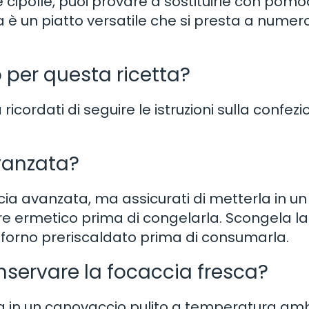
ipolle, puoi provare a sostituirle con pomod
a è un piatto versatile che si presta a numer
co per questa ricetta?
ma ricordati di seguire le istruzioni sulla confez
vanzata?
ia avanzata, ma assicurati di metterla in un
re ermetico prima di congelarla. Scongela la
forno preriscaldato prima di consumarla.
nservare la focaccia fresca?
ta in un canovaccio pulito a temperatura am