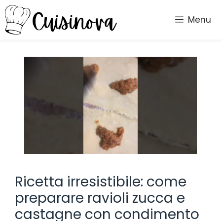
Vai
al
Menu
contenuto
Ricetta irresistibile: come
preparare ravioli zucca e
castagne con condimento