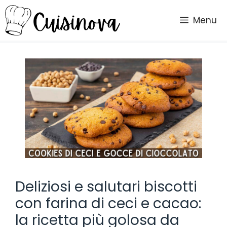
Vai
al
Menu
contenuto
Deliziosi e salutari biscotti
con farina di ceci e cacao:
la ricetta più golosa da