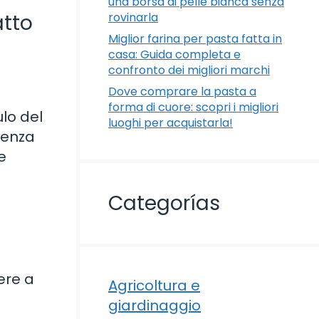
una borsa di pelle bianca senza
rovinarla
atto
Miglior farina per pasta fatta in
casa: Guida completa e
confronto dei migliori marchi
Dove comprare la pasta a
forma di cuore: scopri i migliori
ulo del
luoghi per acquistarla!
tenza
e
Categorías
ere a
Agricoltura e
giardinaggio