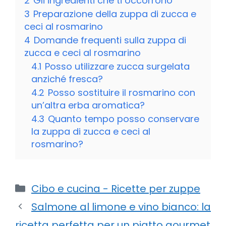
2
Gli ingredienti che ti occorrono
3
Preparazione della zuppa di zucca e
ceci al rosmarino
4
Domande frequenti sulla zuppa di
zucca e ceci al rosmarino
4.1
Posso utilizzare zucca surgelata
anziché fresca?
4.2
Posso sostituire il rosmarino con
un’altra erba aromatica?
4.3
Quanto tempo posso conservare
la zuppa di zucca e ceci al
rosmarino?
Categorie
Cibo e cucina - Ricette per zuppe
Salmone al limone e vino bianco: la
ricetta perfetta per un piatto gourmet