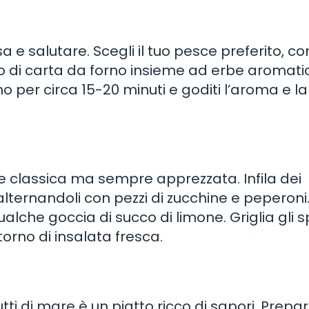
a e salutare. Scegli il tuo pesce preferito, co
glio di carta da forno insieme ad erbe aromati
orno per circa 15-20 minuti e goditi l’aroma e la
e classica ma sempre apprezzata. Infila dei
alternandoli con pezzi di zucchine e peperoni
qualche goccia di succo di limone. Griglia gli s
torno di insalata fresca.
utti di mare è un piatto ricco di sapori. Prepar