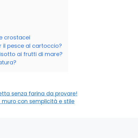
e crostacei
r il pesce al cartoccio?
risotto ai frutti di mare?
atura?
icetta senza farina da provare!
 muro con semplicità e stile