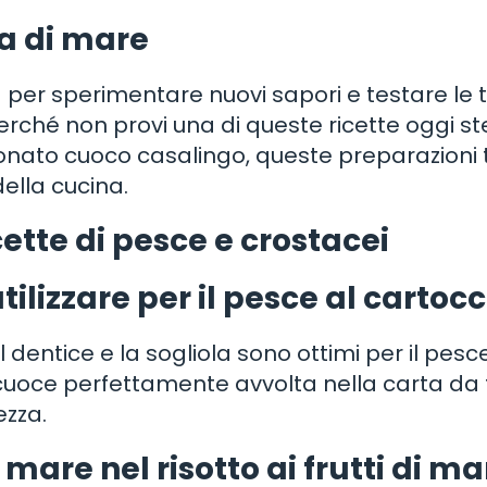
na di mare
tà per sperimentare nuovi sapori e testare le 
, perché non provi una di queste ricette oggi s
onato cuoco casalingo, queste preparazioni t
ella cucina.
ette di pesce e crostacei
tilizzare per il pesce al cartocc
l dentice e la sogliola sono ottimi per il pesc
 cuoce perfettamente avvolta nella carta da 
ezza.
di mare nel risotto ai frutti di m