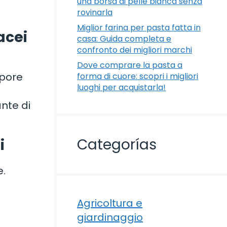
una borsa di pelle bianca senza
rovinarla
Miglior farina per pasta fatta in
acei
casa: Guida completa e
confronto dei migliori marchi
Dove comprare la pasta a
apore
forma di cuore: scopri i migliori
luoghi per acquistarla!
ante di
Categorías
i
e.
Agricoltura e
giardinaggio