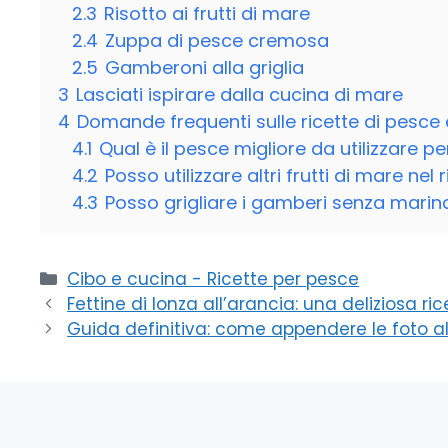
2.3
Risotto ai frutti di mare
2.4
Zuppa di pesce cremosa
2.5
Gamberoni alla griglia
3
Lasciati ispirare dalla cucina di mare
4
Domande frequenti sulle ricette di pesce 
4.1
Qual è il pesce migliore da utilizzare pe
4.2
Posso utilizzare altri frutti di mare nel 
4.3
Posso grigliare i gamberi senza marin
Categorie
Cibo e cucina - Ricette per pesce
Fettine di lonza all’arancia: una deliziosa r
Guida definitiva: come appendere le foto al