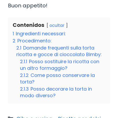
Buon appetito!
Contenidos
ocultar
1
Ingredienti necessari:
2
Procedimento:
2.1
Domande frequenti sulla torta
ricotta e gocce di cioccolato Bimby:
2.1.1
Posso sostituire la ricotta con
un altro formaggio?
2.1.2
Come posso conservare la
torta?
2.1.3
Posso decorare la torta in
modo diverso?
Categorie