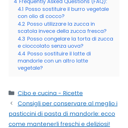
4
Frequently Asked Questions (FAQ):
4.1
Posso sostituire il burro vegetale
con olio di cocco?
4.2
Posso utilizzare la zucca in
scatola invece della zucca fresca?
4.3
Posso congelare la torta di zucca
e cioccolato senza uova?
4.4
Posso sostituire il latte di
mandorle con un altro latte
vegetale?
Categorie
Cibo e cucina - Ricette
Consigli per conservare al meglio i
pasticcini di pasta di mandorle: ecco
come mantenerli freschi e deliziosi!