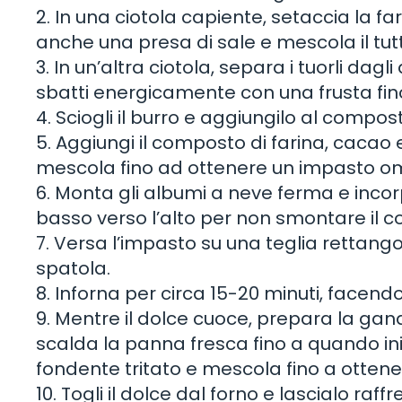
2. In una ciotola capiente, setaccia la far
anche una presa di sale e mescola il tut
3. In un’altra ciotola, separa i tuorli dagl
sbatti energicamente con una frusta fi
4. Sciogli il burro e aggiungilo al comp
5. Aggiungi il composto di farina, cacao e 
mescola fino ad ottenere un impasto 
6. Monta gli albumi a neve ferma e inco
basso verso l’alto per non smontare il 
7. Versa l’impasto su una teglia rettango
spatola.
8. Inforna per circa 15-20 minuti, facend
9. Mentre il dolce cuoce, prepara la gan
scalda la panna fresca fino a quando ini
fondente tritato e mescola fino a otten
10. Togli il dolce dal forno e lascialo r