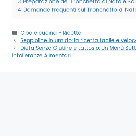
3
Preparazione del Tronchetto di Natale Sal
4
Domande frequenti sul Tronchetto di Nata
Categorie
Cibo e cucina - Ricette
Seppioline in umido: la ricetta facile e velo
Dieta Senza Glutine e Lattosio: Un Menù Sett
Intolleranze Alimentari