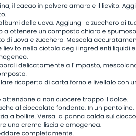
ina, il cacao in polvere amaro e il lievito. Agg
to.
i albumi delle uova. Aggiungi lo zucchero ai tuo
no a ottenere un composto chiaro e spumoso
osto di uova e zucchero. Mescola accuratamen
lievito nella ciotola degli ingredienti liquidi e
omogeneo.
rporali delicatamente all’impasto, mescolan
composto.
lare ricoperta di carta forno e livellalo con 
o attenzione a non cuocere troppo il dolce.
ache al cioccolato fondente. In un pentolino,
zia a bollire. Versa la panna calda sul ciocc
ere una crema liscia e omogenea.
affreddare completamente.