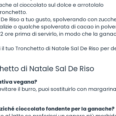
ache al cioccolato sul dolce e arrotolalo
ronchetto.
al De Riso a tuo gusto, spolverando con zucch
lizie o qualche spolverata di cacao in polve
no 2 ore prima di servirlo, in modo che la gana
i il tuo Tronchetto di Natale Sal De Riso per de
etto di Natale Sal De Riso
rnativa vegana?
itare il burro, puoi sostituirlo con margarin
 anziché cioccolato fondente per la ganache?