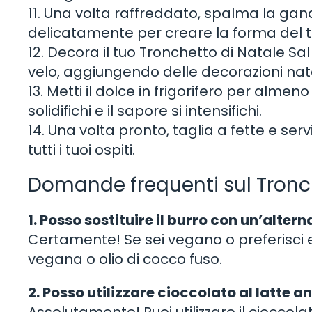
11. Una volta raffreddato, spalma la gan
delicatamente per creare la forma del t
12. Decora il tuo Tronchetto di Natale S
velo, aggiungendo delle decorazioni nata
13. Metti il dolce in frigorifero per alme
solidifichi e il sapore si intensifichi.
14. Una volta pronto, taglia a fette e serv
tutti i tuoi ospiti.
Domande frequenti sul Tronch
1. Posso sostituire il burro con un’alte
Certamente! Se sei vegano o preferisci ev
vegana o olio di cocco fuso.
2. Posso utilizzare cioccolato al latte